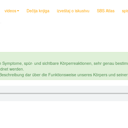
videos
Dečija knjiga
izveštaj o iskustvu
SBS Atlas
spi
n Symptome, spür- und sichtbare Körperreaktionen, sehr genau bestim
dnet werden.
e Beschreibung dar über die Funktionsweise unseres Körpers und seine