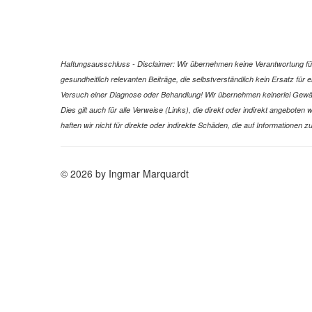
Haftungsausschluss - Disclaimer: Wir übernehmen keine Verantwortung für 
gesundheitlich relevanten Beiträge, die selbstverständlich kein Ersatz fü
Versuch einer Diagnose oder Behandlung! Wir übernehmen keinerlei Gewähr f
Dies gilt auch für alle Verweise (Links), die direkt oder indirekt angebote
haften wir nicht für direkte oder indirekte Schäden, die auf Informatione
© 2026 by Ingmar Marquardt