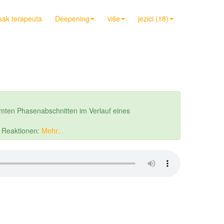
sak terapeuta
Deepening
više
jezici (18)
mten Phasenabschnitten im Verlauf eines
r Reaktionen:
Mehr...