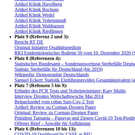
Artikel Klinik Havelberg
Artikel Klinik Bochum
Artikel Klinik Wedel
Artikel Klinik Vohenstrauß
Artikel Klinik Waldsassen
Artikel Klinik Riedlingen
Platz 9 (Referenz 2 und 3):
Bericht RT DE
Original Initiative Qualitätsmedizin
RKI Epidemiologisches Bulletin 50 vom 10. Dezember 2020 (S
Platz 8 (Referenzen 4):
Statistisches Bundesamt – Sonderauswertung Sterbefälle Deuts
Statista: Sterbefälle für Deutschland (bis 2019)
Wikipedia: Demographie Deutschlands
Samuel Eckert: Statistik Einführungsvideo Gesamtäquivalent (
Platz 7 (Refenzen 5 bis 9):
Erfinder des PCR Tests und Nobelpreisträger: Kary Mullis
Interview Drosten Wirtschaftswoche Mai 2014
Beipackzettel vom cobas Sars-Cov-2 Test
Artikel: Review zu Corman-Drosten Paper
Original: Review zu Corman-Drosten Paper
Präsident Tansania – Papayas und Ziegen Covid-19 Test-Positi
Offener Brief – Anwälte für Aufklärung
Platz 6 (Referenzen 10 bis 13):
COVID-19 Dashboard by CSSE at JHU