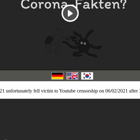
1 unfortunately fell victim to Youtube censorship on 06/02/2021 after