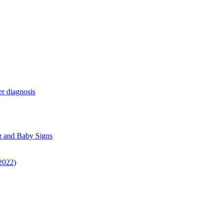
r diagnosis
g and Baby Signs
 2022)