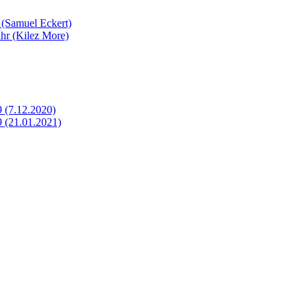
 (Samuel Eckert)
ahr (Kilez More)
 (7.12.2020)
9 (21.01.2021)