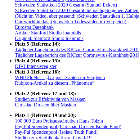
Schweden Statistiken 2020 Gesamt (Samuel Eckert)
Schweden Statistiken 2020 Gesamt mit nachgetragenen Zahlen
(Nicht im Video, aber passend: )Schweden Statistiken 1. Halbj
Our world in data (Schweden Todeszahlen im Vergleich)
Eurostat Datenbank
Artikel: Stanford Studio Ioannidis
Original: Stanford Studio Ioannidis
Platz 5 (Referenz 14):
Täglicher Lagebericht des RKIzur Coronavirus-Krankheit-2019
Täglicher Lagebericht des RKIzur Coronavirus-Krankheit-201
Platz 4 (Referenz 15):
DIVI Intensivregister
Platz 3 (Referenz 16):
WH0 FluNet – „Grippe“-Zahlen im Vergleich
Rubikon-Artikel zu diesem „Phänomen“
Platz 2 (Referenz 17 und 18):
Studien zur Effektivität von Masken
Christian Drosten über Masken
Platz 1 (Referenz 19 und 20):
100.000 Euro Preisausschreiben Hans Tolzin
Pay-Pal Spendenpool (Christian Drosten Isolate Fund)
Pay-Pal Spendenpool (Isolate Truth Fund)
Studien zur Sterblichkeit von Covid-19