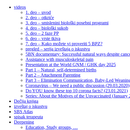
videos
1. deo – uvod
2. deo – otkriće
3. deo – smislenini biološki posebni programi
4. deo – biološki sukob
5. deo – 2 faze PP
6. deo – vrste tkiva
7. deo – Kako možete vi proveriti 5 BPZ?
pregled – serija izveštaja o iskustvu
5BN documentary: Successful natural ways despite cance
Assistance with musculoskeletal pain
Presentation at the World GNM / GHK day 2025
Part 1 – Natural, self-determined births
Part 2 – Attachment Parenting
Part 3 – Elimination Communication, Baby-Led Weanin
Coronavirus – We need a public discussion (29.03.2020)
Do YOU know these top 10 corona facts? (23.01.2021)
Series: About the Motives of the Unvaccinated (January
Dečija knjiga
izveštaj o iskustvu
SBS Atlas
spisak terapeuta
Deepening
Education, Study groups, …