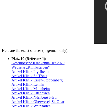
Here are the exact sources (in german only):
Platz 10 (Referenz 1):
Geschlossene Krankenhäuser 2020
Webseite „Kliniksterben“
Artikel Klinik Ingelheim
Artikel Klinik St. Tönis
Artikel Klinik Essen-Stoppenberg
Artikel Klinik Lehnin
Artikel Klinik Mannheim
Artikel Klinik Altenessen
Artikel Klinik Nürnberg-Fürth
Artikel Klinik Oberwesel, St. Goar
Artikel Klinik Weingarten