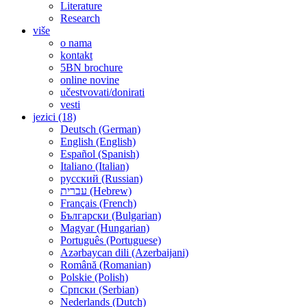
Literature
Research
više
o nama
kontakt
5BN brochure
online novine
učestvovati/donirati
vesti
jezici (18)
Deutsch (German)
English (English)
Español (Spanish)
Italiano (Italian)
русский (Russian)
עברית (Hebrew)
Français (French)
Български (Bulgarian)
Magyar (Hungarian)
Português (Portuguese)
Azərbaycan dili (Azerbaijani)
Română (Romanian)
Polskie (Polish)
Српски (Serbian)
Nederlands (Dutch)