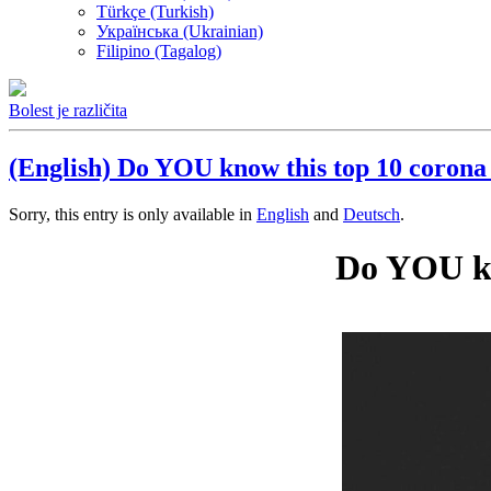
Türkçe (Turkish)
Українська (Ukrainian)
Filipino (Tagalog)
Bolest je različita
(English) Do YOU know this top 10 corona 
Sorry, this entry is only available in
English
and
Deutsch
.
Do YOU kn