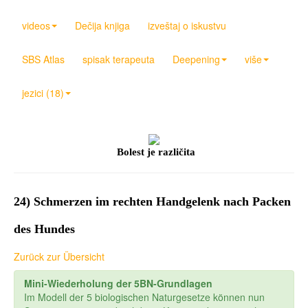
videos
Dečija knjiga
izveštaj o iskustvu
SBS Atlas
spisak terapeuta
Deepening
više
jezici (18)
Bolest je različita
24) Schmerzen im rechten Handgelenk nach Packen
des Hundes
Zurück zur Übersicht
Mini-Wiederholung der 5BN-Grundlagen
Im Modell der 5 biologischen Naturgesetze können nun