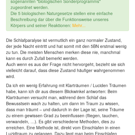
sogenannten "biologischen Sonderprogramms"
zugeordnet werden.
Die 5 biologischen Naturgesetze stellen eine einfache
Beschreibung dar über die Funktionsweise unseres
Körpers und seiner Reaktionen:
Mehr...
Die Schlafparalyse ist vermutlich ein ganz normaler Zustand,
der jede Nacht eintritt und hat somit mit den 5BN erstmal wenig
zu tun. Die meisten Menschen merken diese nie, manchmal
kann es durch Zufall bemerkt werden.
Auch wenn es aus der Frage nicht hervorgeht, bezieht sie sich
vielleicht darauf, dass diese Zustand häufiger wahrgenommen
wird.
Da ich ein wenig Erfahrung mit Klarträumen / Luciden Träumen
habe, kann ich dir aus diesem Blickwinkel antworten: Beim
Klarträumen versucht man, während dem Schlaf das
Bewusstsein wach zu halten, um dann im Traum zu wissen,
dass man träumt – und dadurch in der Lage ist, seine Träume
zu einem gewissen Grad zu beeinflussen (fliegen, tauchen,
verwandeln, …). Es gibt verschiedene Methoden, dies zu
erreichen. Eine Methode ist, direkt vom Einschlafen in einen
Luzidtraum zu gelangen. Dazu liegt man beim Einschlafen