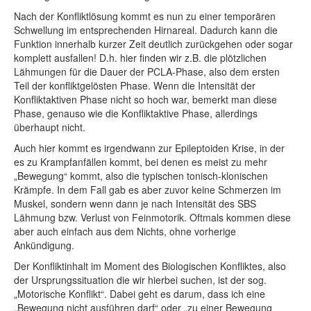
Nach der Konfliktlösung kommt es nun zu einer temporären
Schwellung im entsprechenden Hirnareal. Dadurch kann die
Funktion innerhalb kurzer Zeit deutlich zurückgehen oder sogar
komplett ausfallen! D.h. hier finden wir z.B. die plötzlichen
Lähmungen für die Dauer der PCLA-Phase, also dem ersten
Teil der konfliktgelösten Phase. Wenn die Intensität der
Konfliktaktiven Phase nicht so hoch war, bemerkt man diese
Phase, genauso wie die Konfliktaktive Phase, allerdings
überhaupt nicht.
Auch hier kommt es irgendwann zur Epileptoiden Krise, in der
es zu Krampfanfällen kommt, bei denen es meist zu mehr
„Bewegung“ kommt, also die typischen tonisch-klonischen
Krämpfe. In dem Fall gab es aber zuvor keine Schmerzen im
Muskel, sondern wenn dann je nach Intensität des SBS
Lähmung bzw. Verlust von Feinmotorik. Oftmals kommen diese
aber auch einfach aus dem Nichts, ohne vorherige
Ankündigung.
Der Konfliktinhalt im Moment des Biologischen Konfliktes, also
der Ursprungssituation die wir hierbei suchen, ist der sog.
„Motorische Konflikt“. Dabei geht es darum, dass ich eine
„Bewegung nicht ausführen darf“ oder „zu einer Bewegung