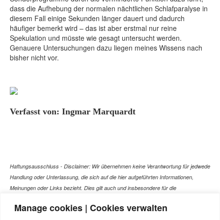
dass die Aufhebung der normalen nächtlichen Schlafparalyse in
diesem Fall einige Sekunden länger dauert und dadurch
häufiger bemerkt wird – das ist aber erstmal nur reine
Spekulation und müsste wie gesagt untersucht werden.
Genauere Untersuchungen dazu liegen meines Wissens nach
bisher nicht vor.
Verfasst von: Ingmar Marquardt
Haftungsausschluss - Disclaimer: Wir übernehmen keine Verantwortung für jedwede
Handlung oder Unterlassung, die sich auf die hier aufgeführten Informationen,
Meinungen oder Links bezieht. Dies gilt auch und insbesondere für die
gesundheitlich relevanten Beiträge, die selbstverständlich kein Ersatz für ein
Manage cookies | Cookies verwalten
Gespräch mit dem Arzt Ihres Vertrauens darstellen können. Bei den Texten auf