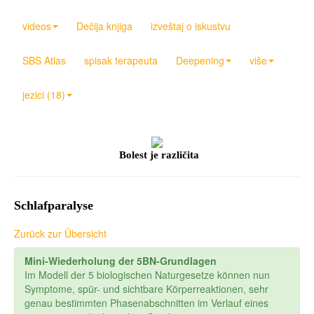
videos
Dečija knjiga
izveštaj o iskustvu
SBS Atlas
spisak terapeuta
Deepening
više
jezici (18)
Bolest je različita
Schlafparalyse
Zurück zur Übersicht
Mini-Wiederholung der 5BN-Grundlagen
Im Modell der 5 biologischen Naturgesetze können nun
Symptome, spür- und sichtbare Körperreaktionen, sehr
genau bestimmten Phasenabschnitten im Verlauf eines