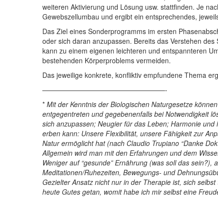
weiteren Aktivierung und Lösung usw. stattfinden. Je nac
Gewebszellumbau und ergibt ein entsprechendes, jeweils
Das Ziel eines Sonderprogramms im ersten Phasenabschn
oder sich daran anzupassen. Bereits das Verstehen des
kann zu einem eigenen leichteren und entspannteren 
bestehenden Körperproblems vermeiden.
Das jeweilige konkrete, konfliktiv empfundene Thema er
——————————————————-
*
Mit der Kenntnis der Biologischen Naturgesetze könne
entgegentreten und gegebenenfalls bei Notwendigkeit lös
sich anzupassen; Neugier für das Leben; Harmonie und in
erben kann: Unsere Flexibilität, unsere Fähigkeit zur A
Natur ermöglicht hat (nach Claudio Trupiano “Danke Dok
Allgemein wird man mit den Erfahrungen und dem Wissen z
Weniger auf “gesunde” Ernährung (was soll das sein?), a
Meditationen/Ruhezeiten, Bewegungs- und Dehnungsü
Gezielter Ansatz nicht nur in der Therapie ist, sich sel
heute Gutes getan, womit habe ich mir selbst eine Freud