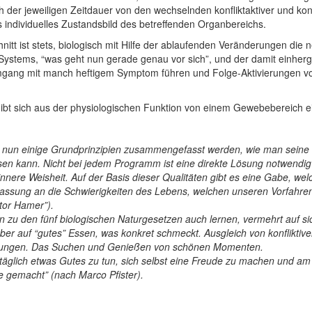
h der jeweiligen Zeitdauer von den wechselnden konfliktaktiver und konf
 individuelles Zustandsbild des betreffenden Organbereichs.
itt ist stets, biologisch mit Hilfe der ablaufenden Veränderungen d
 Systems, “was geht nun gerade genau vor sich”, und der damit einh
Umgang mit manch heftigem Symptom führen und Folge-Aktivierungen 
gibt sich aus der physiologischen Funktion von einem Gewebebereich 
n nun einige Grundprinzipien zusammengefasst werden, wie man seine
en kann. Nicht bei jedem Programm ist eine direkte Lösung notwendig 
nere Weisheit. Auf der Basis dieser Qualitäten gibt es eine Gabe, wel
npassung an die Schwierigkeiten des Lebens, welchen unseren Vorfahren
tor Hamer”).
u den fünf biologischen Naturgesetzen auch lernen, vermehrt auf sich
ber auf “gutes” Essen, was konkret schmeckt. Ausgleich von konfliktiv
bungen. Das Suchen und Genießen von schönen Momenten.
bst täglich etwas Gutes zu tun, sich selbst eine Freude zu machen und a
e gemacht” (nach Marco Pfister).