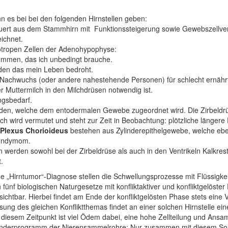
es bei bei den folgenden Hirnstellen geben:
uert aus dem Stammhirn mit Funktionssteigerung sowie Gewebszellverme
ichnet.
ktotropen Zellen der Adenohypophyse:
kommen, das ich unbedingt brauche.
rden das mein Leben bedroht.
n Nachwuchs (oder andere nahestehende Personen) für schlecht ernähr
er Muttermilch in den Milchdrüsen notwendig ist.
ngsbedarf.
den, welche dem entodermalen Gewebe zugeordnet wird. Die Zirbeldrüse
isch wird vermutet und steht zur Zeit in Beobachtung: plötzliche längere
Plexus Chorioideus
bestehen aus Zylinderepithelgewebe, welche ebe
pendymom.
erden sowohl bei der Zirbeldrüse als auch in den Ventrikeln Kalkres
.
ne „Hirntumor“-Diagnose stellen die Schwellungsprozesse mit Flüssigke
nf biologischen Naturgesetze mit konfliktaktiver und konfliktgelöste
sichtbar. Hierbei findet am Ende der konfliktgelösten Phase stets eine 
ung des gleichen Konfliktthemas findet an einer solchen Hirnstelle ein
diesem Zeitpunkt ist viel Ödem dabei, eine hohe Zellteilung und Ansa
onderprogramm der Nierensammelrohre: Nur zusammen mit diesem Son