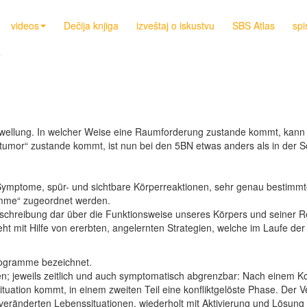
videos
Dečija knjiga
izveštaj o iskustvu
SBS Atlas
spi
chwellung. In welcher Weise eine Raumforderung zustande kommt, kann
ntumor“ zustande kommt, ist nun bei den 5BN etwas anders als in der S
Symptome, spür- und sichtbare Körperreaktionen, sehr genau bestimmt
mme“ zugeordnet werden.
Beschreibung dar über die Funktionsweise unseres Körpers und seiner 
ht mit Hilfe von ererbten, angelernten Strategien, welche im Laufe d
rogramme bezeichnet.
; jeweils zeitlich und auch symptomatisch abgrenzbar: Nach einem Ko
 Situation kommt, in einem zweiten Teil eine konfliktgelöste Phase. De
eränderten Lebenssituationen, wiederholt mit Aktivierung und Lösung