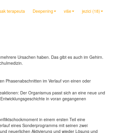
sak terapeuta
Deepening
više
jezici (18)
 mehrere Ursachen haben. Das gibt es auch im Gehirn.
chulmedizin.
en Phasenabschnitten im Verlauf von einen oder
Reaktionen: Der Organismus passt sich an eine neue und
er Entwicklungsgeschichte in voran gegangenen
nfliktschockmoment in einem ersten Teil eine
r Verlauf eines Sonderprogramms mit seinen zwei
 und neuerlichen Aktivierung und wieder Lösung und