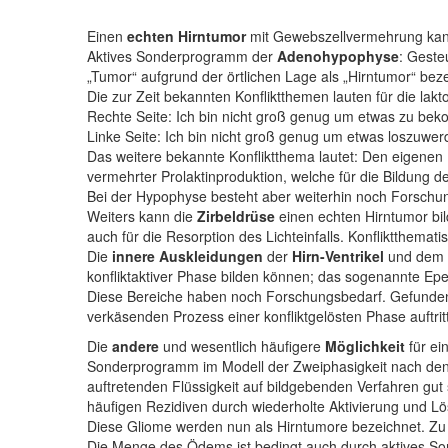
Einen
echten Hirntumor
mit Gewebszellvermehrung kann 
Aktives Sonderprogramm der
Adenohypophyse
: Geste
„Tumor“ aufgrund der örtlichen Lage als „Hirntumor“ beze
Die zur Zeit bekannten Konfliktthemen lauten für die la
Rechte Seite: Ich bin nicht groß genug um etwas zu be
Linke Seite: Ich bin nicht groß genug um etwas loszuwe
Das weitere bekannte Konfliktthema lautet: Den eigene
vermehrter Prolaktinproduktion, welche für die Bildung d
Bei der Hypophyse besteht aber weiterhin noch Forschu
Weiters kann die
Zirbeldrüse
einen echten Hirntumor bil
auch für die Resorption des Lichteinfalls. Konfliktthemat
Die
innere Auskleidungen
der
Hirn-Ventrikel
und dem
konfliktaktiver Phase bilden können; das sogenannte E
Diese Bereiche haben noch Forschungsbedarf. Gefunden w
verkäsenden Prozess einer konfliktgelösten Phase auftritt
Die
andere
und wesentlich häufigere
Möglichkeit
für ei
Sonderprogramm im Modell der Zweiphasigkeit nach den fü
auftretenden Flüssigkeit auf bildgebenden Verfahren gut 
häufigen Rezidiven durch wiederholte Aktivierung und Lös
Diese Gliome werden nun als Hirntumore bezeichnet. Zu 
Die Menge des Ödems ist bedingt auch durch aktives S