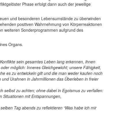
liktgelöster Phase erfolgt dann auch der jeweilige
ie neuen und besonderen Lebensumstände zu überwinden
ergehenden positiven Wahrnehmung von Körperreaktionen
von weiteren Sonderprogrammen aufgrund des
eines Organs.
 Konﬂikte sein gesamtes Leben lang erkennen, ihnen
oder möglich: Inneres Gleichgewicht; unsere Fähigkeit,
che es zu entwickeln gilt und die man weder kaufen noch
 und Urahnen in Jahrmillionen das Überleben in freier
 selbst zu achten; ohne dabei in Egoismus zu verfallen:
en Situationen mit Entspannungen,
m selben Tag abends zu reflektieren “Was habe ich mir