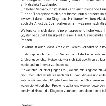
an Flüssigkeit zustande.
Ein hoher Vernarbungszustand kann auch bleibende Fun
Für den Therapiebereich steht hierbei nun einerseits im
inwieweit durch eine Diagnose „Hirntumor“ weitere Aktiv
auch die Angst darüber vorherrschen, was nun nach dies
Weiters kann sich durch eine entsprechend hohe Anzahl v
„Zyste“ bedeutet Flüssigkeit in einer Haut, Gewebshülle.
Phasen.
Bekannt ist auch, dass Areale im Gehirn vernarbt sein kön
Erfahrungsbericht nach zum Verlauf nach Erhalt einer entspre
Erfahrungsberichte: Notwendig war sich Zeit gewähren zu las
wurde und im Internet zu finden ist.
Ein weiterer Fall einer jungen Frau, welche mit Diagnose zu 
gibt. Über Jahre wurde sie nach der OP von Migräne und epile
welche während der OP gelegt worden war und üblicherweise bei
waren die körperlichen Probleme auffallend weniger geworden.
schulmedizinisch die Diagnose verändert, den diese könne bei
Quellen: