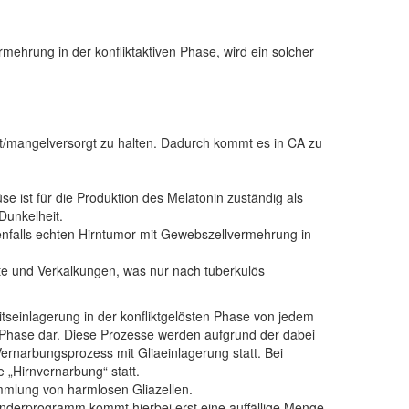
hrung in der konfliktaktiven Phase, wird ein solcher
t/mangelversorgt zu halten. Dadurch kommt es in CA zu
 ist für die Produktion des Melatonin zuständig als
 Dunkelheit.
nfalls echten Hirntumor mit Gewebszellvermehrung in
te und Verkalkungen, was nur nach tuberkulös
itseinlagerung in der konfliktgelösten Phase von jedem
r Phase dar. Diese Prozesse werden aufgrund der dabei
Vernarbungsprozess mit Gliaeinlagerung statt. Bei
e „Hirnvernarbung“ statt.
mmlung von harmlosen Gliazellen.
derprogramm kommt hierbei erst eine auffällige Menge