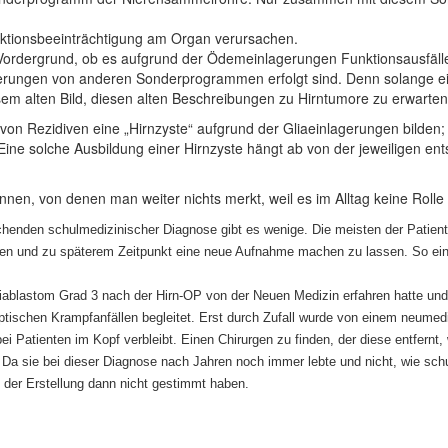
ktionsbeeinträchtigung am Organ verursachen.
 Vordergrund, ob es aufgrund der Ödemeinlagerungen Funktionsausfälle 
ierungen von anderen Sonderprogrammen erfolgt sind. Denn solange ein 
em alten Bild, diesen alten Beschreibungen zu Hirntumore zu erwarten
on Rezidiven eine „Hirnzyste“ aufgrund der Gliaeinlagerungen bilden; d
 Eine solche Ausbildung einer Hirnzyste hängt ab von der jeweiligen en
nen, von denen man weiter nichts merkt, weil es im Alltag keine Rolle s
chenden schulmedizinischer Diagnose gibt es wenige. Die meisten der Patient
sen und zu späterem Zeitpunkt eine neue Aufnahme machen zu lassen. So ein B
Gliablastom Grad 3 nach der Hirn-OP von der Neuen Medizin erfahren hatte und
ptischen Krampfanfällen begleitet. Erst durch Zufall wurde von einem neumed
 Patienten im Kopf verbleibt. Einen Chirurgen zu finden, der diese entfernt,
 Da sie bei dieser Diagnose nach Jahren noch immer lebte und nicht, wie schu
 der Erstellung dann nicht gestimmt haben.