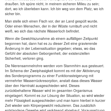
draußen. Ich spüre nicht, in meinem sicheren Milieu zu sein;
dort, wo ich überleben kann. Ich bin weg von dem Platz, wo ich
sicher bin.
Man stelle sich einen Fisch vor, der an Land gespült wurde.
Oder einen Menschen, der in der Wüste rumläuft und nicht
weiß, wo sich das nächste Wasserloch befindet.
Wenn die Gewichtszunahme ab einem auffälligen Zeitpunkt
begonnen hat, dann hat es zu dieser Zeit eine gravierende
Änderung in der Lebenssituation gegeben; etwas, wo das
Gefühl der absoluten Geborgenheit, der existenziellen
Sicherheit, verloren ging.
Die Nierensammelrohre werden vom Stammhirn aus gesteuert.
Im Schema der Zweiphasigkeit kommt es mit der Aktivierung
des Sonderprogramms zu einer Funktionssteigerung mit
vermehrter Wasserrückresorption, anstatt dass dieses Wasser
über den Harntrakt ausgeschieden wird. Dieses
zurückbehaltene Wasser wird im gesamten Organismus
eingelagert. Kommt es zur Lösung der Situation, so wird wieder
mehr Flüssigkeit ausgeschieden und man kann hierbei in kurzer
Zeit wieder sein Körpergewicht reduzieren. Das zusätzlich
entstandene Gewebe wird verkäsend abgebaut; Voraussetzung