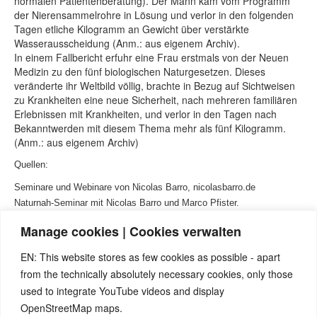
normalen Patientenberatung). Der Mann kam vom Programm
der Nierensammelrohre in Lösung und verlor in den folgenden
Tagen etliche Kilogramm an Gewicht über verstärkte
Wasserausscheidung (Anm.: aus eigenem Archiv).
In einem Fallbericht erfuhr eine Frau erstmals von der Neuen
Medizin zu den fünf biologischen Naturgesetzen. Dieses
veränderte ihr Weltbild völlig, brachte in Bezug auf Sichtweisen
zu Krankheiten eine neue Sicherheit, nach mehreren familiären
Erlebnissen mit Krankheiten, und verlor in den Tagen nach
Bekanntwerden mit diesem Thema mehr als fünf Kilogramm.
(Anm.: aus eigenem Archiv)
Quellen:
Seminare und Webinare von Nicolas Barro, nicolasbarro.de
Naturnah-Seminar mit Nicolas Barro und Marco Pfister.
Internetseite
www.5bn.de
.
Manage cookies | Cookies verwalten
David Münnich, „Das System der 5 Biologischen Naturgesetze“ Band
1 und Band 2.
EN: This website stores as few cookies as possible - apart
Claudio Trupiano, ital. Jurist und 5BN-Therapeut: „Danke Doktor
from the technically absolutely necessary cookies, only those
Hamer“.
used to integrate YouTube videos and display
Mark U. Pfister, 5BN-Therapeut und ital. Fachschule zu den 5LB
OpenStreetMap maps.
„Anwendungshandbuch zu den fünf biologischen Naturgesetzen“