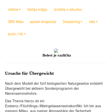
videos
Dečija knjiga
izveštaj o iskustvu
SBS Atlas
spisak terapeuta
Deepening
više
jezici (18)
Bolest je različita
Ursache für Übergewicht
Nach dem Modell der fünf biologischen Naturgesetze entsteht
Übergewicht bei aktivem Sonderprogramm der
Nierensammelrohre.
Das Thema hierzu ist ein
Existenz-/Flüchtlings-/Alleingelassenseinskonflikt: Ich bin aus
meinem Milieu, aus meiner Atmosphäre der Sicherheit,